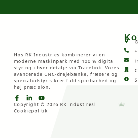
Ko
G
+
Hos RK Industries kombinerer vi en
i
moderne maskinpark med 100 % digital
styring i hver detalje via Tracelink. Vores
C
avancerede CNC-drejebænke, fræsere og
S
specialudstyr sikrer fuld sporbarhed og
høj præcision.
Copyright © 2026 RK industires
Cookiepolitik