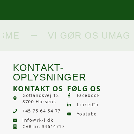
VI GØR OS UMAGE – 
KONTAKT-
OPLYSNINGER
KONTAKT OS
FØLG OS
Gotlandsvej 12
Facebook
8700 Horsens
LinkedIn
+45 75 64 54 77
Youtube
info@rk-i.dk
CVR nr. 34614717