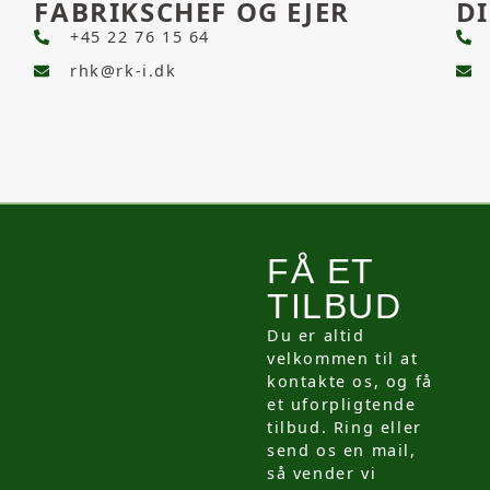
FABRIKSCHEF OG EJER
DI
+45 22 76 15 64
rhk@rk-i.dk
FÅ ET
TILBUD
Du er altid
velkommen til at
kontakte os, og få
et uforpligtende
tilbud. Ring eller
send os en mail,
så vender vi