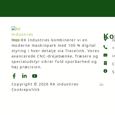
Ko
Hos RK Industries kombinerer vi en
G
moderne maskinpark med 100 % digital
+
styring i hver detalje via Tracelink. Vores
i
avancerede CNC-drejebænke, fræsere og
specialudstyr sikrer fuld sporbarhed og
C
høj præcision.
S
Copyright © 2026 RK industires
Cookiepolitik