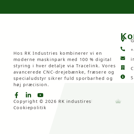
Ko
G
+
Hos RK Industries kombinerer vi en
i
moderne maskinpark med 100 % digital
styring i hver detalje via Tracelink. Vores
C
avancerede CNC-drejebænke, fræsere og
S
specialudstyr sikrer fuld sporbarhed og
høj præcision.
Copyright © 2026 RK industires
Cookiepolitik