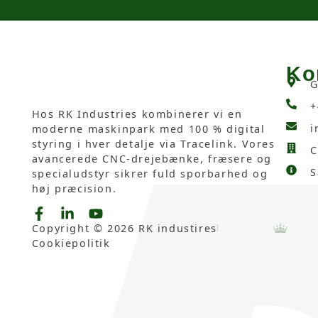
Ko
G
+
Hos RK Industries kombinerer vi en
i
moderne maskinpark med 100 % digital
styring i hver detalje via Tracelink. Vores
C
avancerede CNC-drejebænke, fræsere og
S
specialudstyr sikrer fuld sporbarhed og
høj præcision.
Copyright © 2026 RK industires
Cookiepolitik